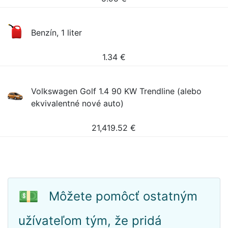
Benzín, 1 liter
1.34
€
Volkswagen Golf 1.4 90 KW Trendline (alebo
ekvivalentné nové auto)
21,419.52
€
💵
Môžete pomôcť ostatným
užívateľom tým, že pridá