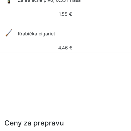
Zahraničné pivo, 0.33 l fľaša
1.55
€
Krabička cigariet
4.46
€
Ceny za prepravu