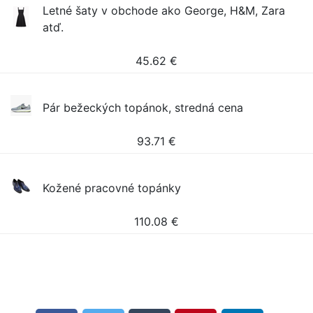
Letné šaty v obchode ako George, H&M, Zara
atď.
45.62
€
Pár bežeckých topánok, stredná cena
93.71
€
Kožené pracovné topánky
110.08
€