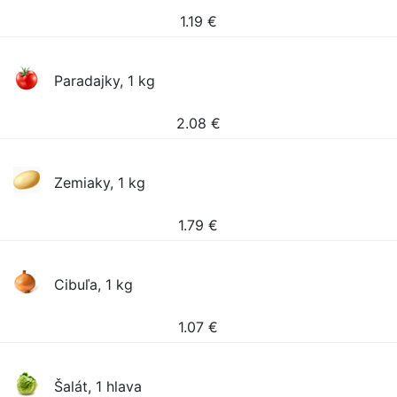
1.19
€
Paradajky, 1 kg
2.08
€
Zemiaky, 1 kg
1.79
€
Cibuľa, 1 kg
1.07
€
Šalát, 1 hlava