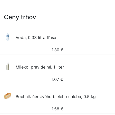
Ceny trhov
Voda, 0.33 litra fľaša
1.30
€
Mlieko, pravidelné, 1 liter
1.07
€
Bochník čerstvého bieleho chleba, 0.5 kg
1.58
€