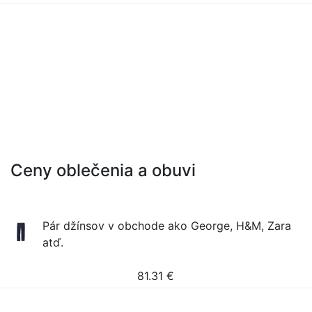
Ceny oblečenia a obuvi
Pár džínsov v obchode ako George, H&M, Zara
atď.
81.31
€