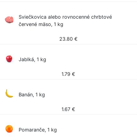
Sviečkovica alebo rovnocenné chrbtové
červené mäso, 1 kg
23.80
€
Jablká, 1 kg
1.79
€
Banán, 1 kg
1.67
€
Pomaranče, 1 kg