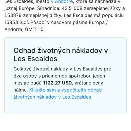
Les Escaldes, mesto
v Andorre
, ktoré sa nachádza v
južnej Európe. Súradnice: 42.51008 zemepisnej šírky a
1.53879 zemepisnej dĺžky. Les Escaldes má populáciu
15853 ľudí. Pôsobí v časovom pásme Európa /
Andorra, GMT: 1.0.
Odhad životných nákladov v
Les Escaldes
Celkové životné náklady v Les Escaldes pre
dve osoby s priemernou spotrebou jeden
mesiac budú
1122.27
USD
, vrátane ceny
nájmu.
Kliknite sem a vypočítajte odhad
životných nákladov v Les Escaldes