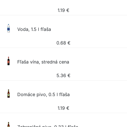
1.19
€
Voda, 1.5 l fľaša
0.68
€
Fľaša vína, stredná cena
5.36
€
Domáce pivo, 0.5 l fľaša
1.19
€