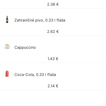
2.38
€
Zahraničné pivo, 0.33 l fľaša
2.62
€
Cappuccino
1.43
€
Coca-Cola, 0.33 l fľaša
2.14
€