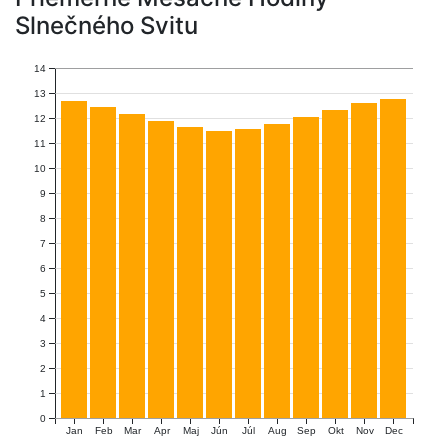
Slnečného Svitu
14
13
12
11
10
9
8
7
6
5
4
3
2
1
0
Jan
Feb
Mar
Apr
Maj
Jún
Júl
Aug
Sep
Okt
Nov
Dec