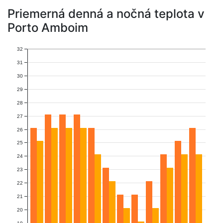
Priemerná denná a nočná teplota v
Porto Amboim
32
31
30
29
28
27
26
25
24
23
22
21
20