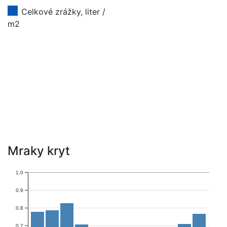
Celkové zrážky, liter /
m2
Mraky kryt
1.0
0.9
0.8
0.7