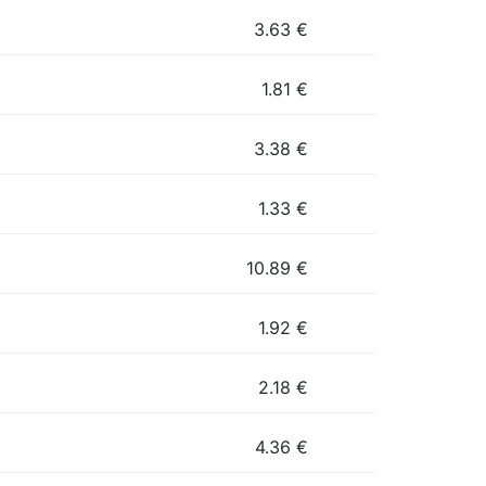
3.63
€
1.81
€
3.38
€
1.33
€
10.89
€
1.92
€
2.18
€
4.36
€