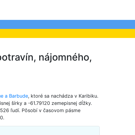
potravín, nájomného,
ue a Barbude
, ktoré sa nachádza v Karibiku.
snej šírky a -61.79120 zemepisnej dĺžky.
 2526 ľudí. Pôsobí v časovom pásme
0.