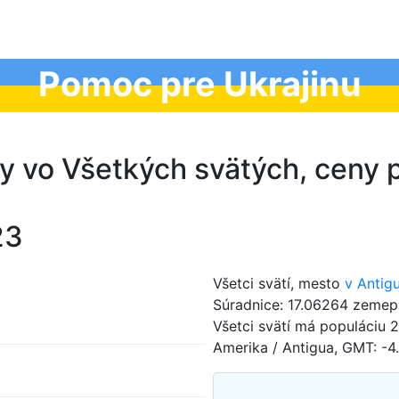
Pomoc pre Ukrajinu
y vo Všetkých svätých, ceny 
23
Všetci svätí, mesto
v Antig
Súradnice: 17.06264 zemepi
Všetci svätí má populáciu
Amerika / Antigua, GMT: -4.