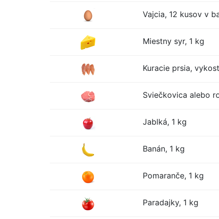
Vajcia, 12 kusov v ba
Miestny syr, 1 kg
Kuracie prsia, vykos
Sviečkovica alebo r
Jablká, 1 kg
Banán, 1 kg
Pomaranče, 1 kg
Paradajky, 1 kg