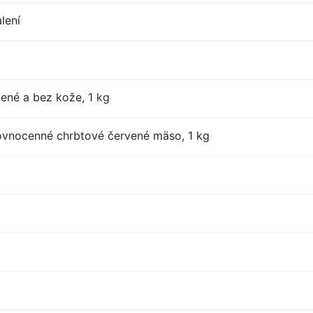
lení
tené a bez kože, 1 kg
ovnocenné chrbtové červené mäso, 1 kg