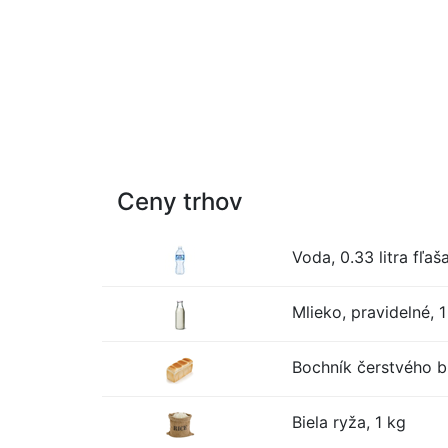
Ceny trhov
Voda, 0.33 litra fľaš
Mlieko, pravidelné, 1 
Bochník čerstvého bi
Biela ryža, 1 kg