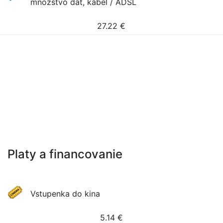
množstvo dát, kábel / ADSL
27.22
€
Platy a financovanie
Vstupenka do kina
5.14
€