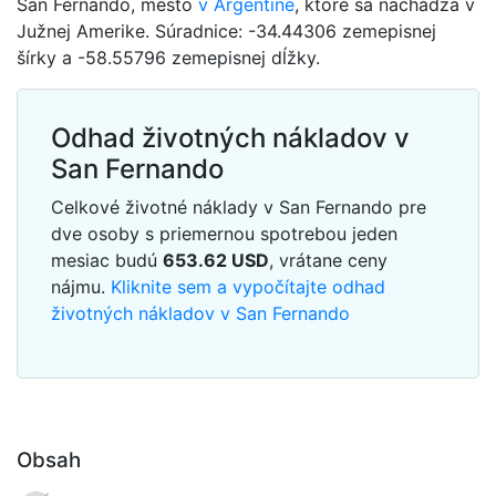
San Fernando, mesto
v Argentíne
, ktoré sa nachádza v
Južnej Amerike. Súradnice: -34.44306 zemepisnej
šírky a -58.55796 zemepisnej dĺžky.
Odhad životných nákladov v
San Fernando
Celkové životné náklady v San Fernando pre
dve osoby s priemernou spotrebou jeden
mesiac budú
653.62
USD
, vrátane ceny
nájmu.
Kliknite sem a vypočítajte odhad
životných nákladov v San Fernando
Obsah