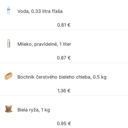
Voda, 0.33 litra fľaša
0.81
€
Mlieko, pravidelné, 1 liter
0.87
€
Bochník čerstvého bieleho chleba, 0.5 kg
1.36
€
Biela ryža, 1 kg
0.95
€