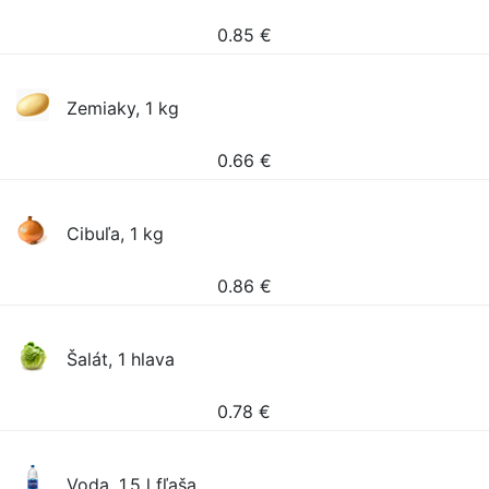
0.85
€
Zemiaky, 1 kg
0.66
€
Cibuľa, 1 kg
0.86
€
Šalát, 1 hlava
0.78
€
Voda, 1.5 l fľaša