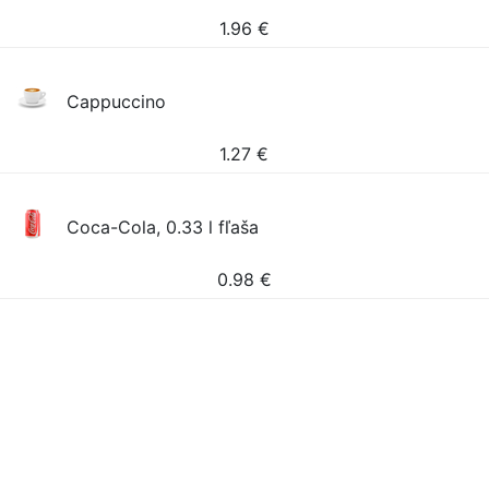
1.96
€
Cappuccino
1.27
€
Coca-Cola, 0.33 l fľaša
0.98
€