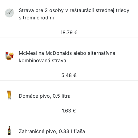
Strava pre 2 osoby v reštaurácii strednej triedy
s tromi chodmi
18.79
€
McMeal na McDonalds alebo alternatívna
kombinovaná strava
5.48
€
Domáce pivo, 0.5 litra
1.63
€
Zahraničné pivo, 0.33 l fľaša