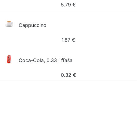
5.79
€
Cappuccino
1.87
€
Coca-Cola, 0.33 l fľaša
0.32
€