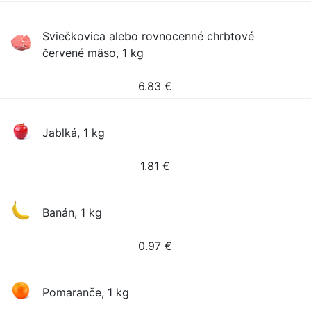
Sviečkovica alebo rovnocenné chrbtové
červené mäso, 1 kg
6.83
€
Jablká, 1 kg
1.81
€
Banán, 1 kg
0.97
€
Pomaranče, 1 kg