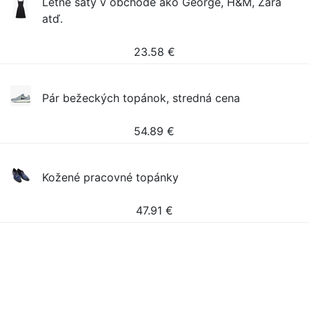
Letné šaty v obchode ako George, H&M, Zara
atď.
23.58
€
Pár bežeckých topánok, stredná cena
54.89
€
Kožené pracovné topánky
47.91
€