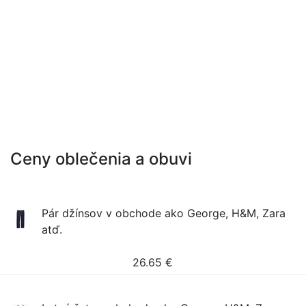
Ceny oblečenia a obuvi
Pár džínsov v obchode ako George, H&M, Zara
atď.
26.65
€