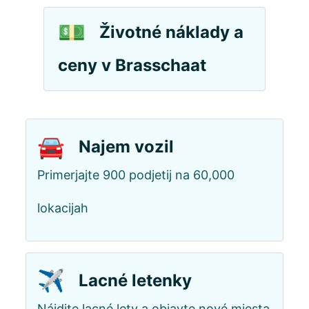
💵
Životné náklady a
ceny v Brasschaat
🚘
Najem vozil
Primerjajte 900 podjetij na 60,000
lokacijah
✈️
Lacné letenky
Nájdite lacné lety a objavte nové miesta