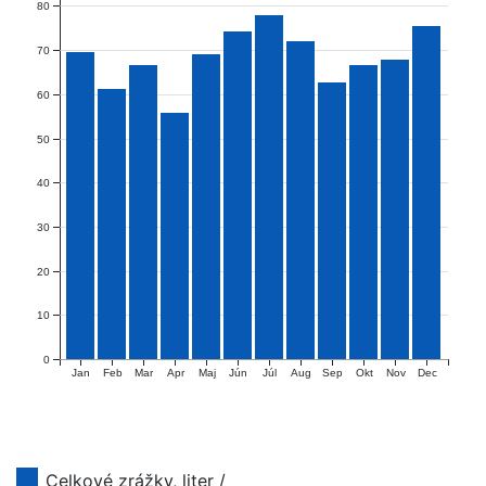
80
70
60
50
40
30
20
10
0
Jan
Feb
Mar
Apr
Maj
Jún
Júl
Aug
Sep
Okt
Nov
Dec
Celkové zrážky, liter /