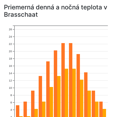
Priemerná denná a nočná teplota v
Brasschaat
26
24
22
20
18
16
14
12
10
8
6
4