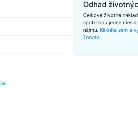
Odhad životnýc
Celkové životné nákla
spotrebou jeden mesi
nájmu.
Kliknite sem a 
Tonote
te