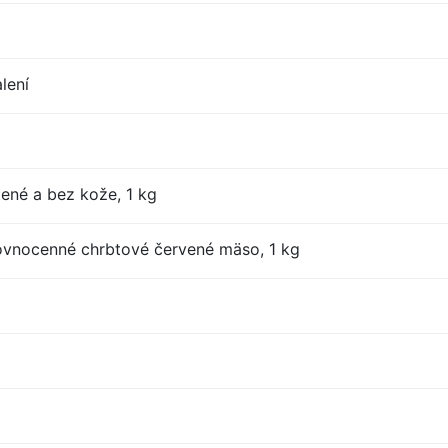
lení
tené a bez kože, 1 kg
ovnocenné chrbtové červené mäso, 1 kg