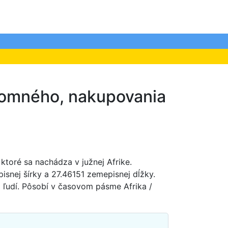
ájomného, nakupovania
, ktoré sa nachádza v južnej Afrike.
isnej šírky a 27.46151 zemepisnej dĺžky.
 ľudí. Pôsobí v časovom pásme Afrika /