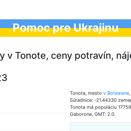
Pomoc pre Ukrajinu
ny v Tonote, ceny potravín, n
23
Tonota, mesto
v Botswane
Súradnice: -21.44330 zemep
Tonota má populáciu 17759
Gaborone, GMT: 2.0.