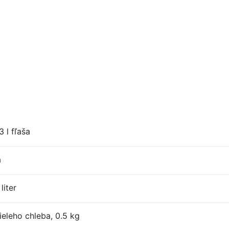
 l fľaša
a
liter
eleho chleba, 0.5 kg