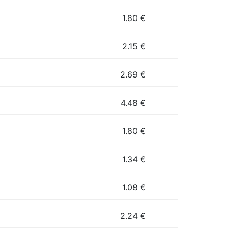
1.80
€
2.15
€
2.69
€
4.48
€
1.80
€
1.34
€
1.08
€
2.24
€