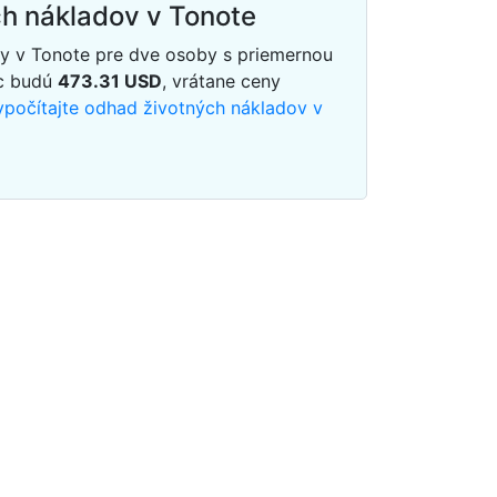
h nákladov v Tonote
dy v Tonote pre dve osoby s priemernou
ac budú
473.31
USD
, vrátane ceny
vypočítajte odhad životných nákladov v