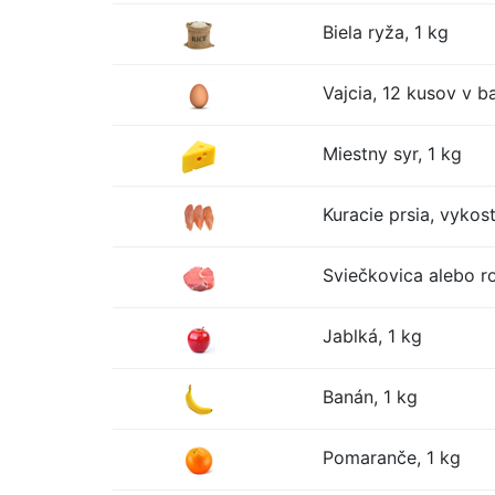
Biela ryža, 1 kg
Vajcia, 12 kusov v ba
Miestny syr, 1 kg
Kuracie prsia, vykos
Sviečkovica alebo r
Jablká, 1 kg
Banán, 1 kg
Pomaranče, 1 kg