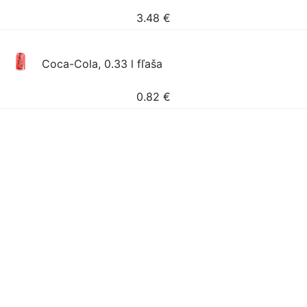
3.48
€
Coca-Cola, 0.33 l fľaša
0.82
€