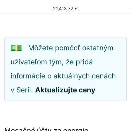
21,413.72
€
💵
Môžete pomôcť ostatným
užívateľom tým, že pridá
informácie o aktuálnych cenách
v Serii.
Aktualizujte ceny
Mesačné účty za energie