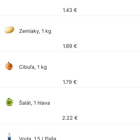
1.43
€
Zemiaky, 1 kg
1.89
€
Cibuľa, 1 kg
1.79
€
Šalát, 1 hlava
2.22
€
Voda, 1.5 l fľaša