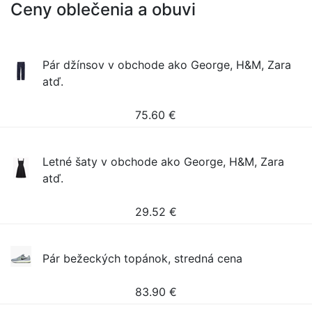
Ceny oblečenia a obuvi
Pár džínsov v obchode ako George, H&M, Zara
atď.
75.60
€
Letné šaty v obchode ako George, H&M, Zara
atď.
29.52
€
Pár bežeckých topánok, stredná cena
83.90
€