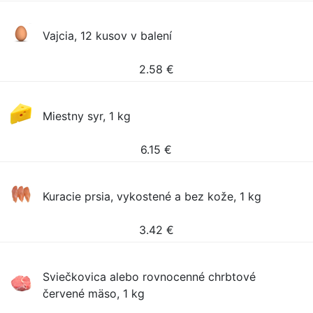
Vajcia, 12 kusov v balení
2.58
€
Miestny syr, 1 kg
6.15
€
Kuracie prsia, vykostené a bez kože, 1 kg
3.42
€
Sviečkovica alebo rovnocenné chrbtové
červené mäso, 1 kg