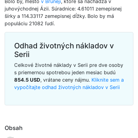
Bolo by, mesto
v Bruneji
, ktoré sa nachádza v
juhovýchodnej Ázii. Súradnice: 4.61011 zemepisnej
šírky a 114.33117 zemepisnej dĺžky. Bolo by má
populáciu 21082 ľudí.
Odhad životných nákladov v
Serii
Celkové životné náklady v Serii pre dve osoby
s priemernou spotrebou jeden mesiac budú
854.5
USD
, vrátane ceny nájmu.
Kliknite sem a
vypočítajte odhad životných nákladov v Serii
Obsah