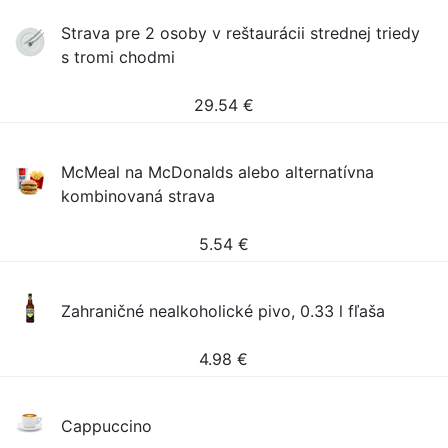
Strava pre 2 osoby v reštaurácii strednej triedy
s tromi chodmi
29.54
€
McMeal na McDonalds alebo alternatívna
kombinovaná strava
5.54
€
Zahraničné nealkoholické pivo, 0.33 l fľaša
4.98
€
Cappuccino