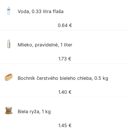
Voda, 0.33 litra fľaša
0.64
€
Mlieko, pravidelné, 1 liter
1.73
€
Bochník čerstvého bieleho chleba, 0.5 kg
1.40
€
Biela ryža, 1 kg
1.45
€