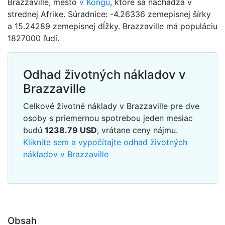
Brazzaville, mesto
v Kongu
, ktoré sa nachádza v
strednej Afrike. Súradnice: -4.26336 zemepisnej šírky
a 15.24289 zemepisnej dĺžky. Brazzaville má populáciu
1827000 ľudí.
Odhad životných nákladov v
Brazzaville
Celkové životné náklady v Brazzaville pre dve
osoby s priemernou spotrebou jeden mesiac
budú
1238.79
USD
, vrátane ceny nájmu.
Kliknite sem a vypočítajte odhad životných
nákladov v Brazzaville
Obsah