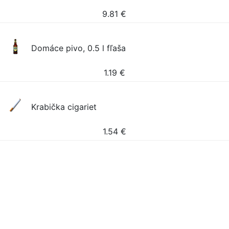
9.81
€
Domáce pivo, 0.5 l fľaša
1.19
€
Krabička cigariet
1.54
€