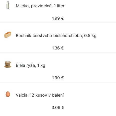
Mlieko, pravidelné, 1 liter
1.99
€
Bochník čerstvého bieleho chleba, 0.5 kg
1.36
€
Biela ryža, 1 kg
1.90
€
Vajcia, 12 kusov v balení
3.06
€