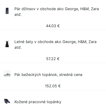
Pár džínsov v obchode ako George, H&M, Zara
atď.
44.03
€
Letné šaty v obchode ako George, H&M, Zara
atď.
57.22
€
Pár bežeckých topánok, stredná cena
152.05
€
Kožené pracovné topánky