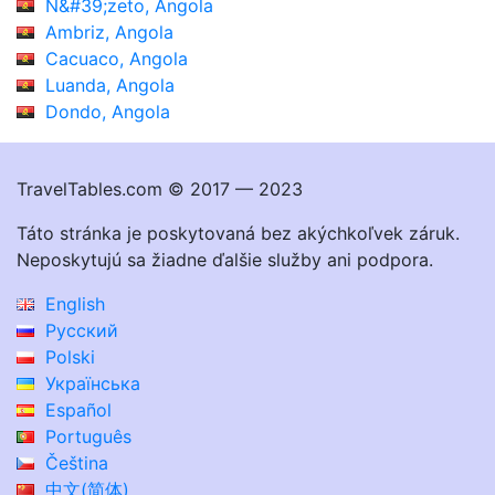
N&#39;zeto, Angola
Ambriz, Angola
Cacuaco, Angola
Luanda, Angola
Dondo, Angola
TravelTables.com © 2017 — 2023
Táto stránka je poskytovaná bez akýchkoľvek záruk.
Neposkytujú sa žiadne ďalšie služby ani podpora.
English
Русский
Polski
Українська
Español
Português
Čeština
中文(简体)