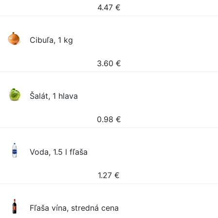
4.47
€
Cibuľa, 1 kg
3.60
€
Šalát, 1 hlava
0.98
€
Voda, 1.5 l fľaša
1.27
€
Fľaša vína, stredná cena