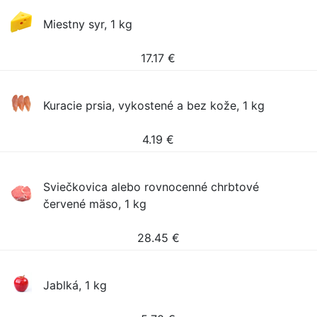
Miestny syr, 1 kg
17.17
€
Kuracie prsia, vykostené a bez kože, 1 kg
4.19
€
Sviečkovica alebo rovnocenné chrbtové
červené mäso, 1 kg
28.45
€
Jablká, 1 kg