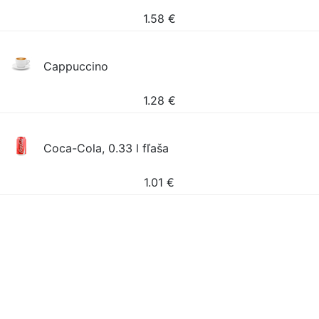
1.58
€
Cappuccino
1.28
€
Coca-Cola, 0.33 l fľaša
1.01
€