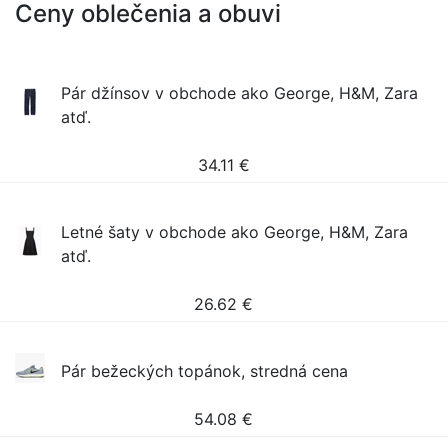
Ceny oblečenia a obuvi
Pár džínsov v obchode ako George, H&M, Zara
atď.
34.11
€
Letné šaty v obchode ako George, H&M, Zara
atď.
26.62
€
Pár bežeckých topánok, stredná cena
54.08
€