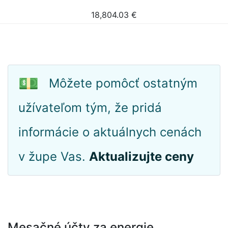
18,804.03
€
💵
Môžete pomôcť ostatným
užívateľom tým, že pridá
informácie o aktuálnych cenách
v župe Vas.
Aktualizujte ceny
Mesačné účty za energie