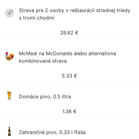
Strava pre 2 osoby v reštaurácii strednej triedy
s tromi chodmi
26.62
€
McMeal na McDonalds alebo alternatívna
kombinovaná strava
5.33
€
Domáce pivo, 0.5 litra
1.36
€
Zahraničné pivo, 0.33 l fľaša