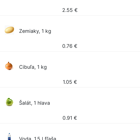
2.55
€
Zemiaky, 1 kg
0.76
€
Cibuľa, 1 kg
1.05
€
Šalát, 1 hlava
0.91
€
Voda, 1.5 l fľaša