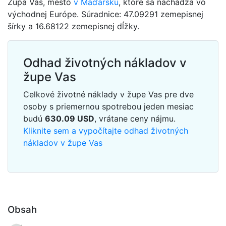
Župa Vas, mesto
v Maďarsku
, ktoré sa nachádza vo
východnej Európe. Súradnice: 47.09291 zemepisnej
šírky a 16.68122 zemepisnej dĺžky.
Odhad životných nákladov v
župe Vas
Celkové životné náklady v župe Vas pre dve
osoby s priemernou spotrebou jeden mesiac
budú
630.09
USD
, vrátane ceny nájmu.
Kliknite sem a vypočítajte odhad životných
nákladov v župe Vas
Obsah