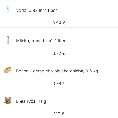
Voda, 0.33 litra fľaša
0.94
€
Mlieko, pravidelné, 1 liter
0.72
€
Bochník čerstvého bieleho chleba, 0.5 kg
0.78
€
Biela ryža, 1 kg
1.10
€