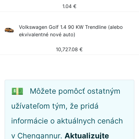
1.04
€
Volkswagen Golf 1.4 90 KW Trendline (alebo
ekvivalentné nové auto)
10,727.08
€
💵
Môžete pomôcť ostatným
užívateľom tým, že pridá
informácie o aktuálnych cenách
v Chengannur.
Aktualizujte