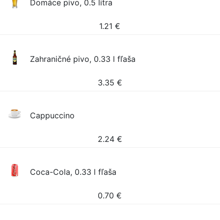
Domáce pivo, 0.5 litra
1.21
€
Zahraničné pivo, 0.33 l fľaša
3.35
€
Cappuccino
2.24
€
Coca-Cola, 0.33 l fľaša
0.70
€