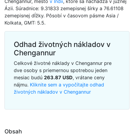
Chengannur, mesto
v Indii
, ktoré sa nachádza v južnej
Ázii. Súradnice: 9.31833 zemepisnej šírky a 76.61108
zemepisnej dĺžky. Pôsobí v časovom pásme Asia /
Kolkata, GMT: 5.5.
Odhad životných nákladov v
Chengannur
Celkové životné náklady v Chengannur pre
dve osoby s priemernou spotrebou jeden
mesiac budú
263.87
USD
, vrátane ceny
nájmu.
Kliknite sem a vypočítajte odhad
životných nákladov v Chengannur
Obsah