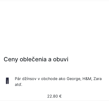
Ceny oblečenia a obuvi
Pár džínsov v obchode ako George, H&M, Zara
atď.
22.80
€