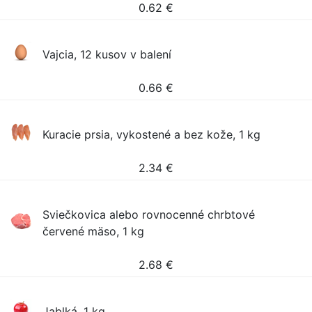
0.62
€
Vajcia, 12 kusov v balení
0.66
€
Kuracie prsia, vykostené a bez kože, 1 kg
2.34
€
Sviečkovica alebo rovnocenné chrbtové
červené mäso, 1 kg
2.68
€
Jablká, 1 kg