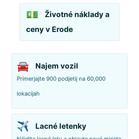
💵
Životné náklady a
ceny v Erode
🚘
Najem vozil
Primerjajte 900 podjetij na 60,000
lokacijah
✈️
Lacné letenky
Nájdite lacné lety a objavte nové miesta