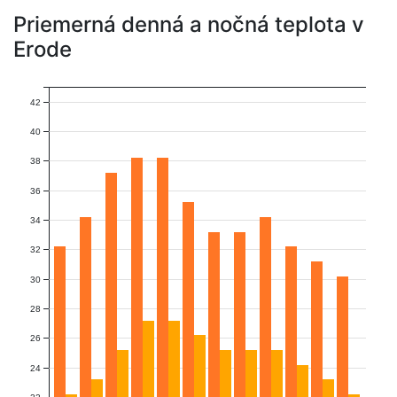
Priemerná denná a nočná teplota v
Erode
42
40
38
36
34
32
30
28
26
24