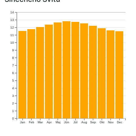
14
13
12
11
10
9
8
7
6
5
4
3
2
1
0
Jan
Feb
Mar
Apr
Maj
Jún
Júl
Aug
Sep
Okt
Nov
Dec