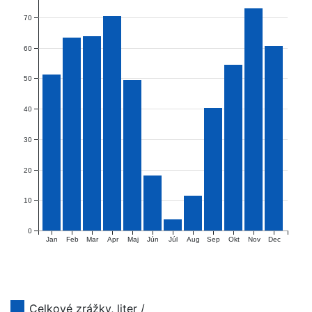
70
60
50
40
30
20
10
0
Jan
Feb
Mar
Apr
Maj
Jún
Júl
Aug
Sep
Okt
Nov
Dec
Celkové zrážky, liter /