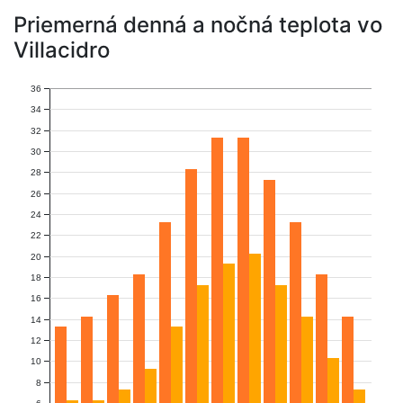
Priemerná denná a nočná teplota vo
Villacidro
36
34
32
30
28
26
24
22
20
18
16
14
12
10
8