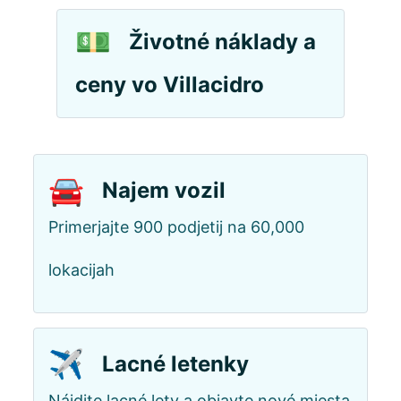
💵
Životné náklady a
ceny vo Villacidro
🚘
Najem vozil
Primerjajte 900 podjetij na 60,000
lokacijah
✈️
Lacné letenky
Nájdite lacné lety a objavte nové miesta