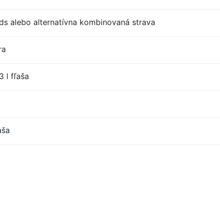
s alebo alternatívna kombinovaná strava
ra
 l fľaša
aša