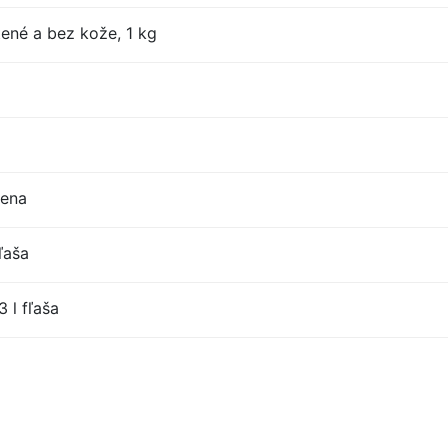
tené a bez kože, 1 kg
cena
ľaša
 l fľaša