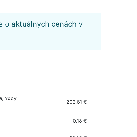
e o aktuálnych cenách v
a, vody
203.61
€
0.18
€