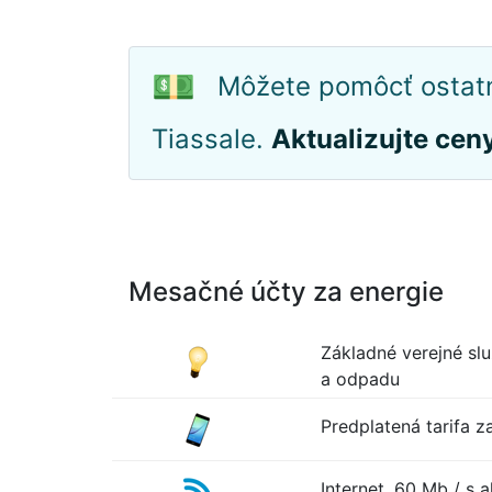
💵
Môžete pomôcť ostatn
Tiassale.
Aktualizujte cen
Mesačné účty za energie
Základné verejné slu
a odpadu
Predplatená tarifa z
Internet, 60 Mb / s