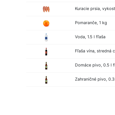
Kuracie prsia, vykos
Pomaranče, 1 kg
Voda, 1.5 l fľaša
Fľaša vína, stredná 
Domáce pivo, 0.5 l f
Zahraničné pivo, 0.33