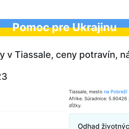
Pomoc pre Ukrajinu
y v Tiassale, ceny potravín, 
23
Tiassale, mesto
na Pobreží
Afrike. Súradnice: 5.90426
dĺžky.
Odhad životnýc