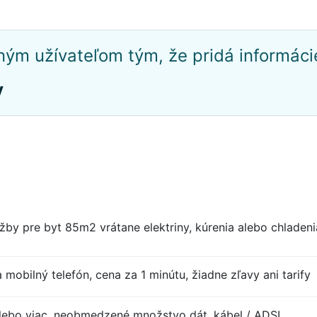
ým užívateľom tým, že pridá informáci
y
žby pre byt 85m2 vrátane elektriny, kúrenia alebo chladeni
a mobilný telefón, cena za 1 minútu, žiadne zľavy ani tarify
 alebo viac, neobmedzené množstvo dát, kábel / ADSL