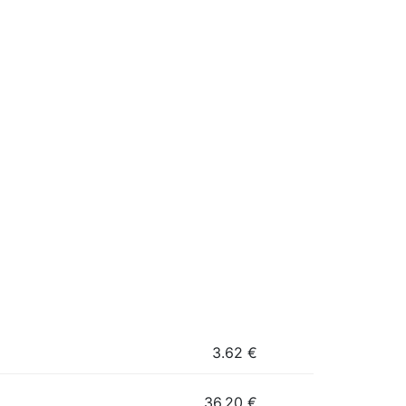
3.62
€
36.20
€