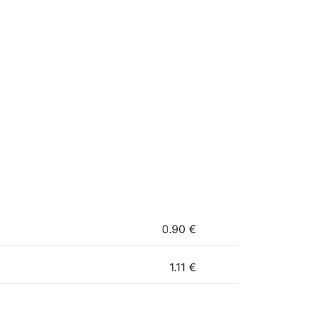
0.90
€
1.11
€