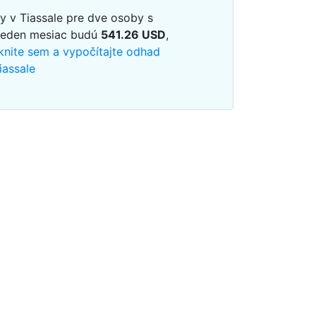
y v Tiassale pre dve osoby s
jeden mesiac budú
541.26
USD
,
iknite sem a vypočítajte odhad
iassale