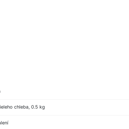
a
eleho chleba, 0.5 kg
lení