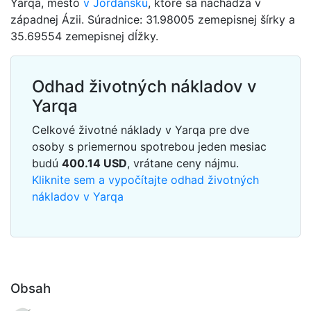
Yarqa, mesto
v Jordánsku
, ktoré sa nachádza v
západnej Ázii. Súradnice: 31.98005 zemepisnej šírky a
35.69554 zemepisnej dĺžky.
Odhad životných nákladov v
Yarqa
Celkové životné náklady v Yarqa pre dve
osoby s priemernou spotrebou jeden mesiac
budú
400.14
USD
, vrátane ceny nájmu.
Kliknite sem a vypočítajte odhad životných
nákladov v Yarqa
Obsah