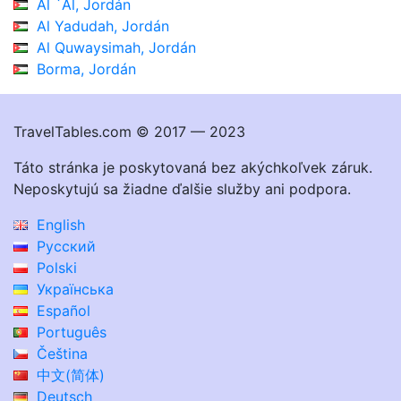
Al `Al, Jordán
Al Yadudah, Jordán
Al Quwaysimah, Jordán
Borma, Jordán
TravelTables.com © 2017 — 2023
Táto stránka je poskytovaná bez akýchkoľvek záruk.
Neposkytujú sa žiadne ďalšie služby ani podpora.
English
Русский
Polski
Українська
Español
Português
Čeština
中文(简体)
Deutsch