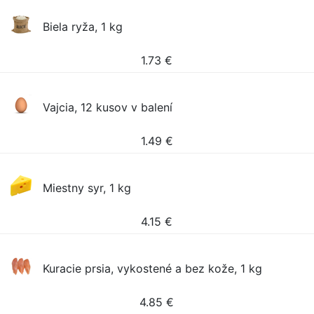
Biela ryža, 1 kg
1.73
€
Vajcia, 12 kusov v balení
1.49
€
Miestny syr, 1 kg
4.15
€
Kuracie prsia, vykostené a bez kože, 1 kg
4.85
€