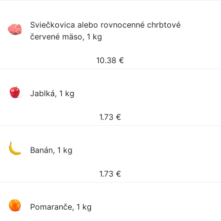
Sviečkovica alebo rovnocenné chrbtové
červené mäso, 1 kg
10.38
€
Jablká, 1 kg
1.73
€
Banán, 1 kg
1.73
€
Pomaranče, 1 kg