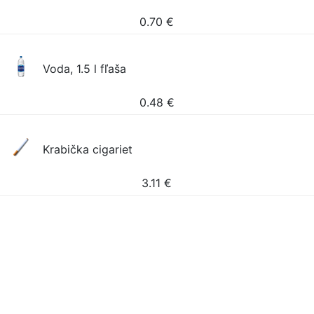
0.70
€
Voda, 1.5 l fľaša
0.48
€
Krabička cigariet
3.11
€