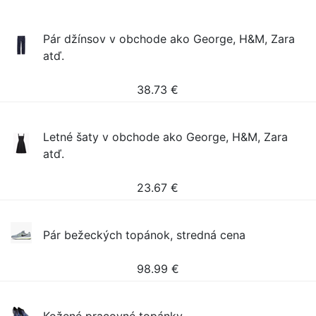
Pár džínsov v obchode ako George, H&M, Zara
atď.
38.73
€
Letné šaty v obchode ako George, H&M, Zara
atď.
23.67
€
Pár bežeckých topánok, stredná cena
98.99
€