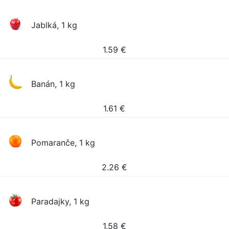
Jablká, 1 kg
1.59
€
Banán, 1 kg
1.61
€
Pomaranče, 1 kg
2.26
€
Paradajky, 1 kg
1.58
€