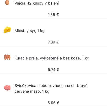
Vajcia, 12 kusov v balení
1.55
€
Miestny syr, 1 kg
7.09
€
Kuracie prsia, vykostené a bez kože, 1 kg
5.74
€
Sviečkovica alebo rovnocenné chrbtové
červené mäso, 1 kg
5.96
€