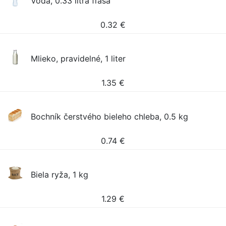
Voda, 0.33 litra fľaša
0.32
€
Mlieko, pravidelné, 1 liter
1.35
€
Bochník čerstvého bieleho chleba, 0.5 kg
0.74
€
Biela ryža, 1 kg
1.29
€