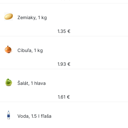
Zemiaky, 1 kg
1.35
€
Cibuľa, 1 kg
1.93
€
Šalát, 1 hlava
1.61
€
Voda, 1.5 l fľaša