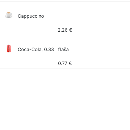
Cappuccino
2.26
€
Coca-Cola, 0.33 l fľaša
0.77
€