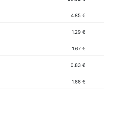
4.85
€
1.29
€
1.67
€
0.83
€
1.66
€