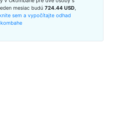
dy v Okombahe pre dve osoby s
jeden mesiac budú
724.44
USD
,
iknite sem a vypočítajte odhad
 Okombahe