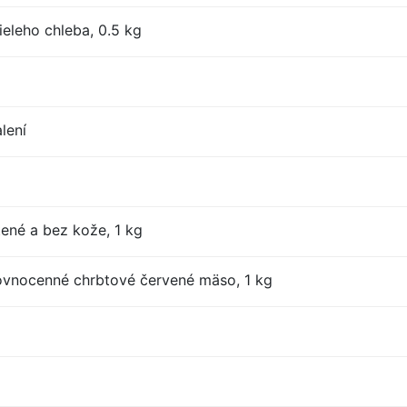
eleho chleba, 0.5 kg
lení
tené a bez kože, 1 kg
ovnocenné chrbtové červené mäso, 1 kg