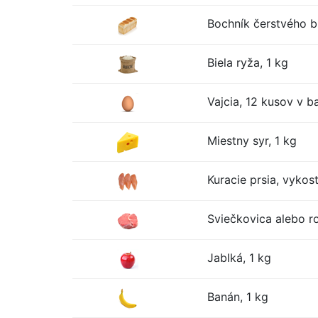
Bochník čerstvého bi
Biela ryža, 1 kg
Vajcia, 12 kusov v ba
Miestny syr, 1 kg
Kuracie prsia, vykos
Sviečkovica alebo r
Jablká, 1 kg
Banán, 1 kg