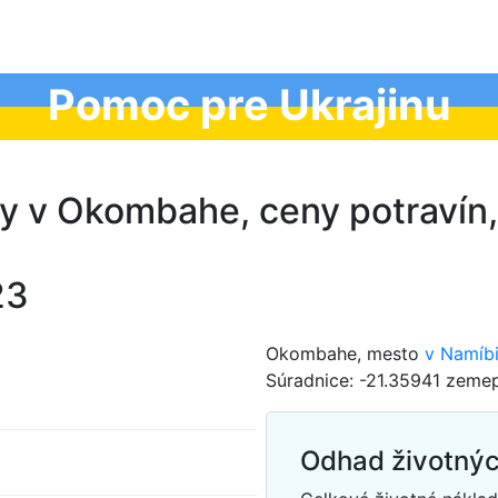
Pomoc pre Ukrajinu
ny v Okombahe, ceny potravín
23
Okombahe, mesto
v Namíbi
Súradnice: -21.35941 zemep
Odhad životný