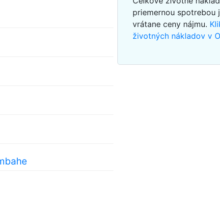
Celkové životné nákla
priemernou spotrebou 
vrátane ceny nájmu.
Kl
životných nákladov v
ombahe