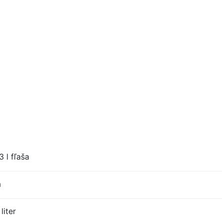
 l fľaša
a
liter