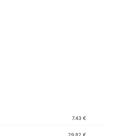
7.43
€
29.82
€