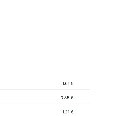
1.61
€
0.85
€
1.21
€