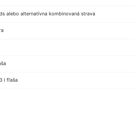
s alebo alternatívna kombinovaná strava
ra
aša
 l fľaša