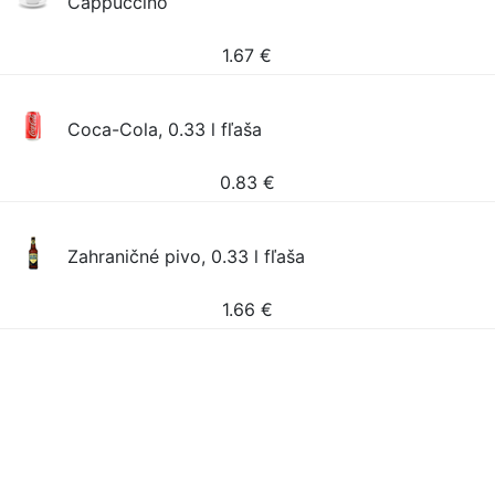
Cappuccino
1.67
€
Coca-Cola, 0.33 l fľaša
0.83
€
Zahraničné pivo, 0.33 l fľaša
1.66
€