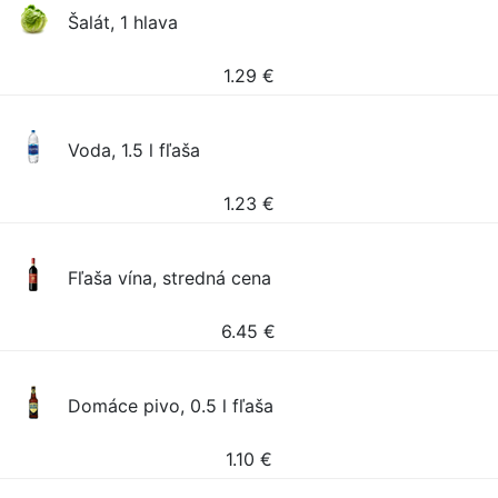
Šalát, 1 hlava
1.29
€
Voda, 1.5 l fľaša
1.23
€
Fľaša vína, stredná cena
6.45
€
Domáce pivo, 0.5 l fľaša
1.10
€