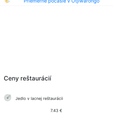
🌤
Priemerné počasie v Otjiwarongo
Ceny reštaurácií
Jedlo v lacnej reštaurácii
7.43
€