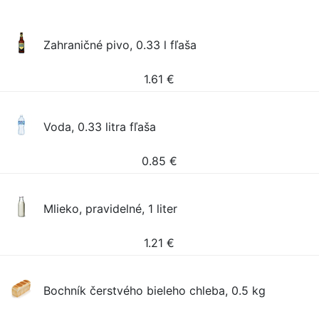
Zahraničné pivo, 0.33 l fľaša
1.61
€
Voda, 0.33 litra fľaša
0.85
€
Mlieko, pravidelné, 1 liter
1.21
€
Bochník čerstvého bieleho chleba, 0.5 kg