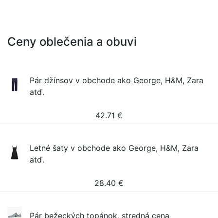
Ceny oblečenia a obuvi
Pár džínsov v obchode ako George, H&M, Zara
atď.
42.71
€
Letné šaty v obchode ako George, H&M, Zara
atď.
28.40
€
Pár bežeckých topánok, stredná cena