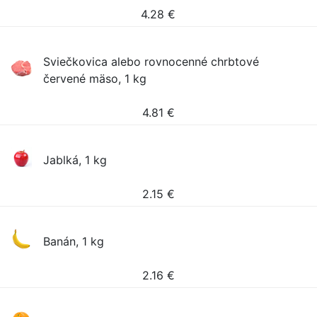
4.28
€
Sviečkovica alebo rovnocenné chrbtové
červené mäso, 1 kg
4.81
€
Jablká, 1 kg
2.15
€
Banán, 1 kg
2.16
€