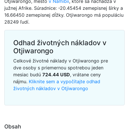
Otjiwarongo, mesto
v Namíbii
, ktoré sa nachádza v
južnej Afrike. Súradnice: -20.45454 zemepisnej šírky a
16.66450 zemepisnej dĺžky. Otjiwarongo má populáciu
28249 ľudí.
Odhad životných nákladov v
Otjiwarongo
Celkové životné náklady v Otjiwarongo pre
dve osoby s priemernou spotrebou jeden
mesiac budú
724.44
USD
, vrátane ceny
nájmu.
Kliknite sem a vypočítajte odhad
životných nákladov v Otjiwarongo
Obsah