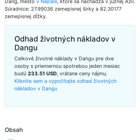
Dang, mesto
v Nepále
, ktoré sa nachádza v južnej Ázii.
Súradnice: 27.99036 zemepisnej šírky a 82.30177
zemepisnej dĺžky.
Odhad životných nákladov v
Dangu
Celkové životné náklady v Dangu pre dve
osoby s priemernou spotrebou jeden mesiac
budú
233.51
USD
, vrátane ceny nájmu.
Kliknite sem a vypočítajte odhad životných
nákladov v Dangu
Obsah