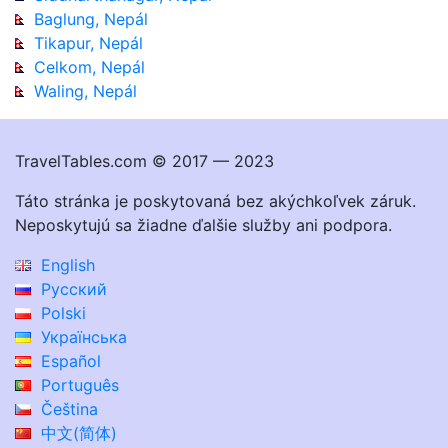
Baglung, Nepál
Tikapur, Nepál
Celkom, Nepál
Waling, Nepál
TravelTables.com © 2017 — 2023
Táto stránka je poskytovaná bez akýchkoľvek záruk.
Neposkytujú sa žiadne ďalšie služby ani podpora.
English
Русский
Polski
Українська
Español
Português
Čeština
中文(简体)