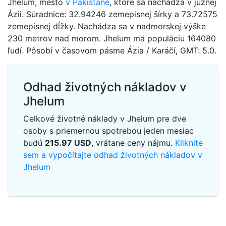
Jhelum, mesto
v Pakistane
, ktoré sa nachádza v južnej
Ázii. Súradnice: 32.94246 zemepisnej šírky a 73.72575
zemepisnej dĺžky. Nachádza sa v nadmorskej výške
230 metrov nad morom. Jhelum má populáciu 164080
ľudí. Pôsobí v časovom pásme Ázia / Karáčí, GMT: 5.0.
Odhad životných nákladov v
Jhelum
Celkové životné náklady v Jhelum pre dve
osoby s priemernou spotrebou jeden mesiac
budú
215.97
USD
, vrátane ceny nájmu.
Kliknite
sem a vypočítajte odhad životných nákladov v
Jhelum