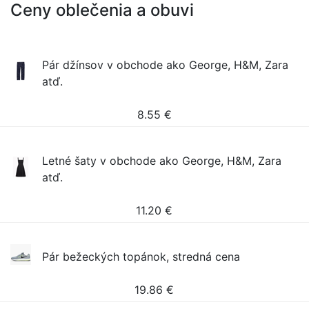
Ceny oblečenia a obuvi
Pár džínsov v obchode ako George, H&M, Zara
atď.
8.55
€
Letné šaty v obchode ako George, H&M, Zara
atď.
11.20
€
Pár bežeckých topánok, stredná cena
19.86
€