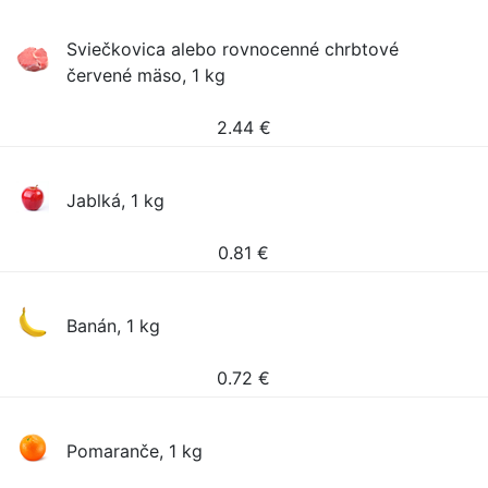
Sviečkovica alebo rovnocenné chrbtové
červené mäso, 1 kg
2.44
€
Jablká, 1 kg
0.81
€
Banán, 1 kg
0.72
€
Pomaranče, 1 kg