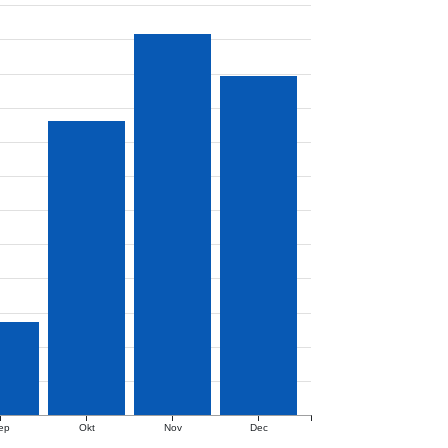
ep
Okt
Nov
Dec