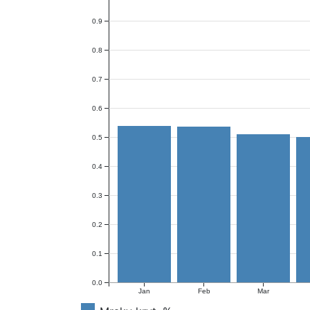
0.9
0.8
0.7
0.6
0.5
0.4
0.3
0.2
0.1
0.0
Jan
Feb
Mar