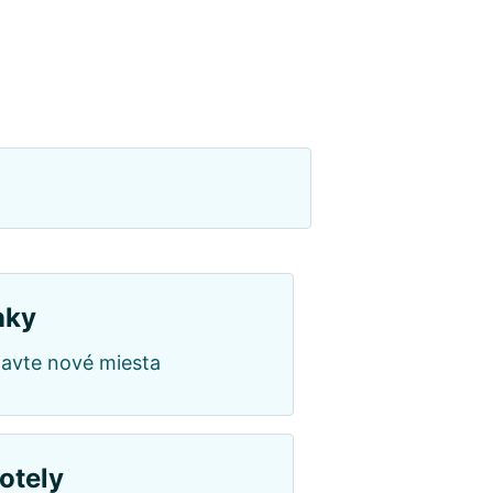
nky
bjavte nové miesta
otely