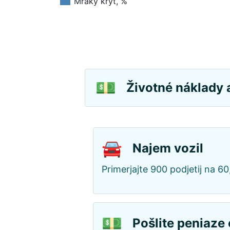
Mraky kryt, %
💵
Životné náklady 
🚘
Najem vozil
Primerjajte 900 podjetij na 60
💵
Pošlite peniaze 