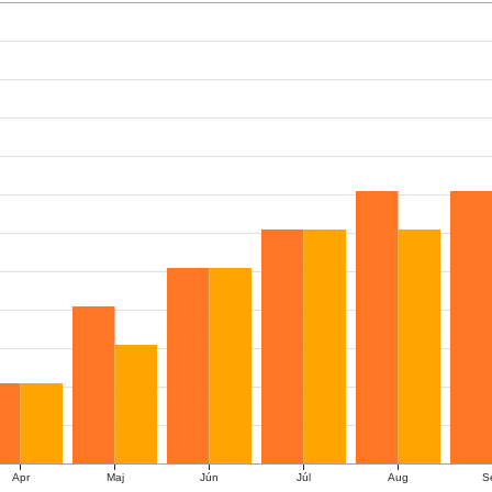
Apr
Maj
Jún
Júl
Aug
S