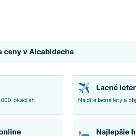
a ceny v Alcabideche
✈️
Lacné lete
,000 lokacijah
Nájdite lacné lety a o
🛏️
online
Najlepšie h