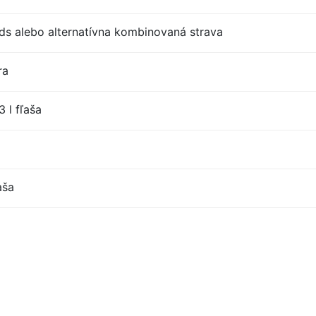
s alebo alternatívna kombinovaná strava
ra
 l fľaša
aša