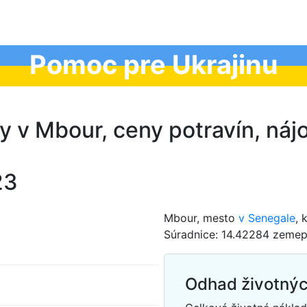
Pomoc pre Ukrajinu
ny v Mbour, ceny potravín, ná
23
Mbour, mesto
v Senegale
, 
Súradnice: 14.42284 zemepi
Odhad životnýc