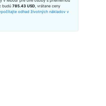
dy v Mbour pre dve osoby s priemernou
ac budú
785.43
USD
, vrátane ceny
vypočítajte odhad životných nákladov v