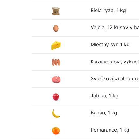
Biela ryža, 1 kg
Vajcia, 12 kusov v ba
Miestny syr, 1 kg
Kuracie prsia, vykos
Sviečkovica alebo r
Jablká, 1 kg
Banán, 1 kg
Pomaranče, 1 kg