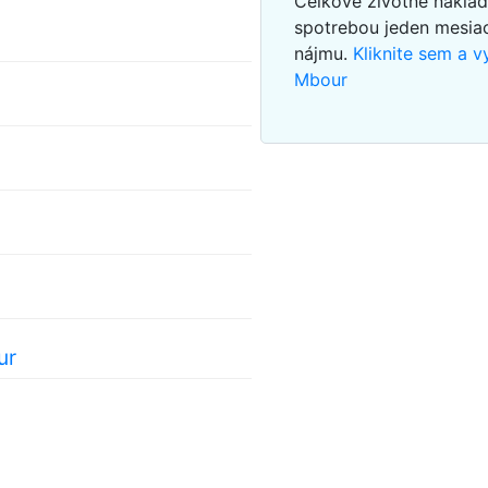
Celkové životné nákla
spotrebou jeden mesi
nájmu.
Kliknite sem a 
Mbour
ur