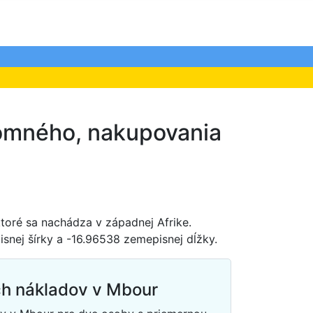
jomného, nakupovania
ktoré sa nachádza v západnej Afrike.
snej šírky a -16.96538 zemepisnej dĺžky.
h nákladov v Mbour