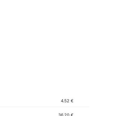
4.52
€
36.20
€