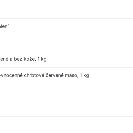
lení
tené a bez kože, 1 kg
ovnocenné chrbtové červené mäso, 1 kg