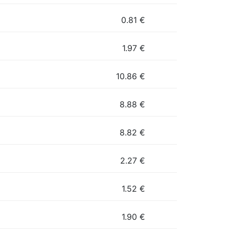
0.81
€
1.97
€
10.86
€
8.88
€
8.82
€
2.27
€
1.52
€
1.90
€