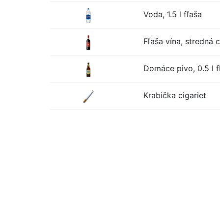
Voda, 1.5 l fľaša
Fľaša vína, stredná 
Domáce pivo, 0.5 l f
Krabička cigariet