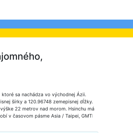
nájomného,
, ktoré sa nachádza vo východnej Ázii.
snej šírky a 120.96748 zemepisnej dĺžky.
 výške 22 metrov nad morom. Hsinchu má
obí v časovom pásme Asia / Taipei, GMT: