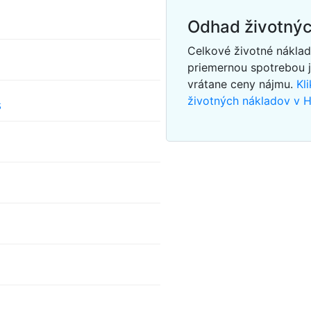
Odhad životnýc
Celkové životné náklad
priemernou spotrebou 
vrátane ceny nájmu.
Kl
životných nákladov v 
s
c