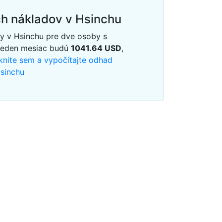
h nákladov v Hsinchu
y v Hsinchu pre dve osoby s
jeden mesiac budú
1041.64
USD
,
iknite sem a vypočítajte odhad
Hsinchu