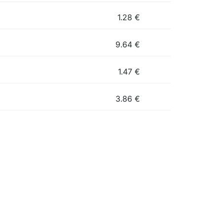
1.28
€
9.64
€
1.47
€
3.86
€