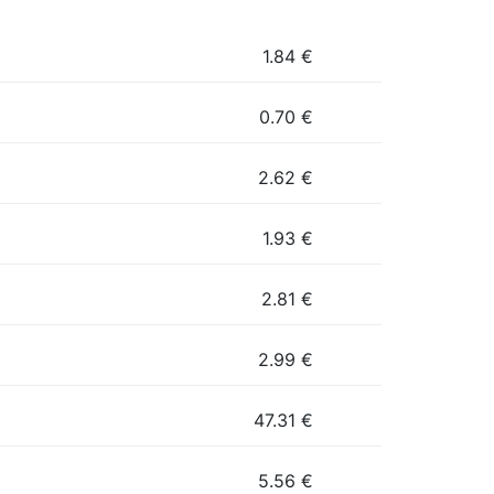
1.84
€
0.70
€
2.62
€
1.93
€
2.81
€
2.99
€
47.31
€
5.56
€