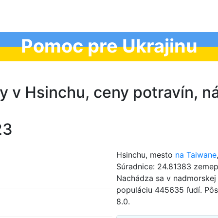
Pomoc pre Ukrajinu
y v Hsinchu, ceny potravín, 
23
Hsinchu, mesto
na Taiwane
Súradnice: 24.81383 zemepi
Nachádza sa v nadmorskej
populáciu 445635 ľudí. Pôs
8.0.