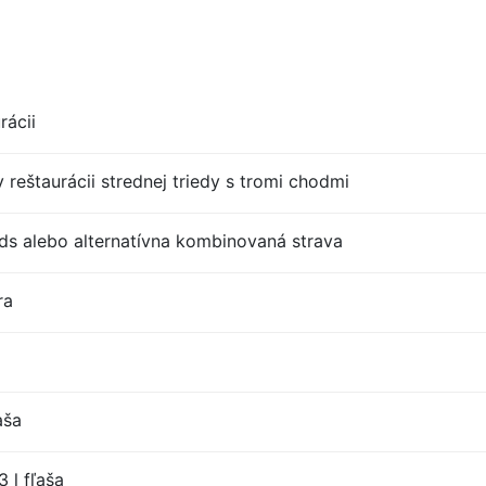
rácii
 reštaurácii strednej triedy s tromi chodmi
s alebo alternatívna kombinovaná strava
ra
aša
 l fľaša