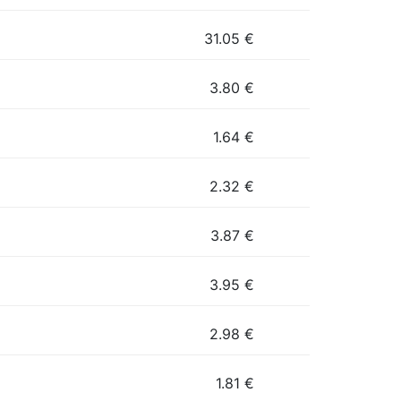
31.05
€
3.80
€
1.64
€
2.32
€
3.87
€
3.95
€
2.98
€
1.81
€