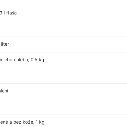
 l fľaša
a
liter
eleho chleba, 0.5 kg
lení
tené a bez kože, 1 kg