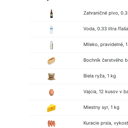
Zahraničné pivo, 0.33
Voda, 0.33 litra fľaš
Mlieko, pravidelné, 1 
Bochník čerstvého bi
Biela ryža, 1 kg
Vajcia, 12 kusov v ba
Miestny syr, 1 kg
Kuracie prsia, vykos