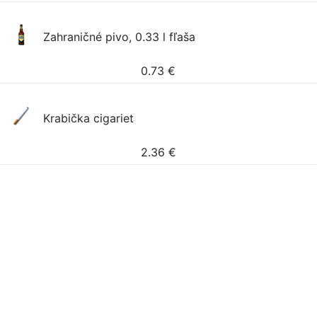
Zahraničné pivo, 0.33 l fľaša
0.73
€
Krabička cigariet
2.36
€