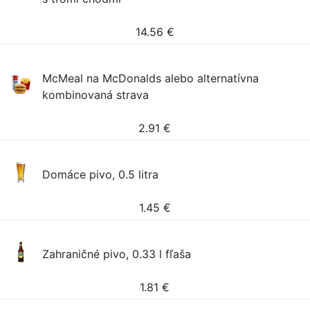
14.56
€
McMeal na McDonalds alebo alternatívna
kombinovaná strava
2.91
€
Domáce pivo, 0.5 litra
1.45
€
Zahraničné pivo, 0.33 l fľaša
1.81
€