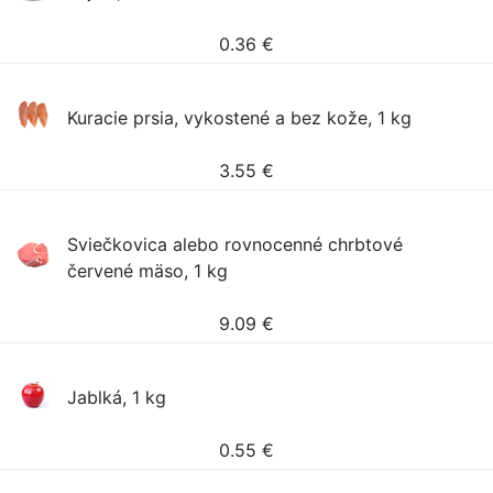
0.36
€
Kuracie prsia, vykostené a bez kože, 1 kg
3.55
€
Sviečkovica alebo rovnocenné chrbtové
červené mäso, 1 kg
9.09
€
Jablká, 1 kg
0.55
€