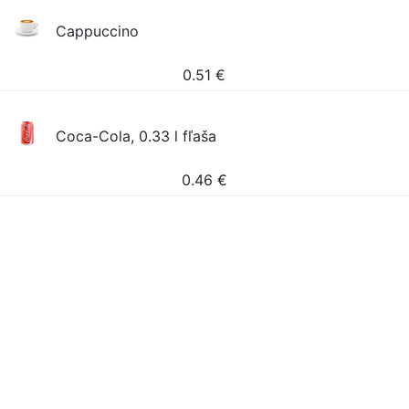
Cappuccino
0.51
€
Coca-Cola, 0.33 l fľaša
0.46
€