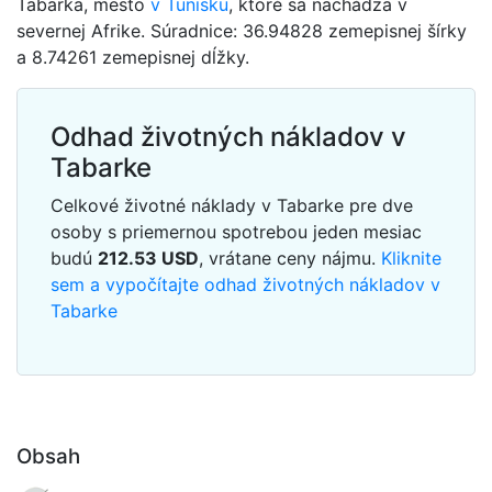
Tabarka, mesto
v Tunisku
, ktoré sa nachádza v
severnej Afrike. Súradnice: 36.94828 zemepisnej šírky
a 8.74261 zemepisnej dĺžky.
Odhad životných nákladov v
Tabarke
Celkové životné náklady v Tabarke pre dve
osoby s priemernou spotrebou jeden mesiac
budú
212.53
USD
, vrátane ceny nájmu.
Kliknite
sem a vypočítajte odhad životných nákladov v
Tabarke
Obsah