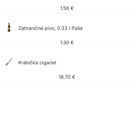
1.56
€
Zahraničné pivo, 0.33 l fľaša
1.30
€
Krabička cigariet
18.70
€