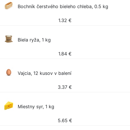
Bochník čerstvého bieleho chleba, 0.5 kg
1.32
€
Biela ryža, 1 kg
1.84
€
Vajcia, 12 kusov v balení
3.37
€
Miestny syr, 1 kg
5.65
€