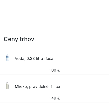
Ceny trhov
Voda, 0.33 litra fľaša
1.00
€
Mlieko, pravidelné, 1 liter
1.49
€