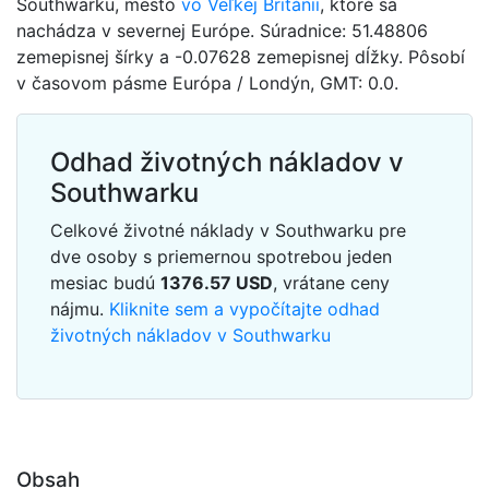
Southwarku, mesto
vo Veľkej Británii
, ktoré sa
nachádza v severnej Európe. Súradnice: 51.48806
zemepisnej šírky a -0.07628 zemepisnej dĺžky. Pôsobí
v časovom pásme Európa / Londýn, GMT: 0.0.
Odhad životných nákladov v
Southwarku
Celkové životné náklady v Southwarku pre
dve osoby s priemernou spotrebou jeden
mesiac budú
1376.57
USD
, vrátane ceny
nájmu.
Kliknite sem a vypočítajte odhad
životných nákladov v Southwarku
Obsah