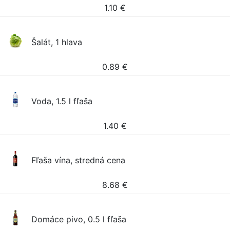
1.10
€
Šalát, 1 hlava
0.89
€
Voda, 1.5 l fľaša
1.40
€
Fľaša vína, stredná cena
8.68
€
Domáce pivo, 0.5 l fľaša