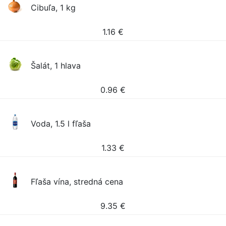
Cibuľa, 1 kg
1.16
€
Šalát, 1 hlava
0.96
€
Voda, 1.5 l fľaša
1.33
€
Fľaša vína, stredná cena
9.35
€