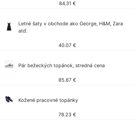
84.31
€
Letné šaty v obchode ako George, H&M, Zara
atď.
40.07
€
Pár bežeckých topánok, stredná cena
85.87
€
Kožené pracovné topánky
78.23
€