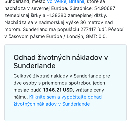
Sunderland, mesto
vo Veľkej Británii
, ktoré sa
nachádza v severnej Európe. Súradnice: 54.90687
zemepisnej šírky a -1.38380 zemepisnej dĺžky.
Nachádza sa v nadmorskej výške 36 metrov nad
morom. Sunderland má populáciu 277417 ľudí. Pôsobí
v časovom pásme Európa / Londýn, GMT: 0.0.
Odhad životných nákladov v
Sunderlande
Celkové životné náklady v Sunderlande pre
dve osoby s priemernou spotrebou jeden
mesiac budú
1346.21
USD
, vrátane ceny
nájmu.
Kliknite sem a vypočítajte odhad
životných nákladov v Sunderlande