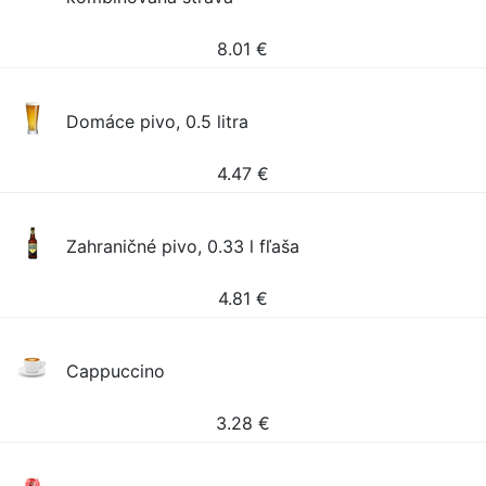
8.01
€
Domáce pivo, 0.5 litra
4.47
€
Zahraničné pivo, 0.33 l fľaša
4.81
€
Cappuccino
3.28
€