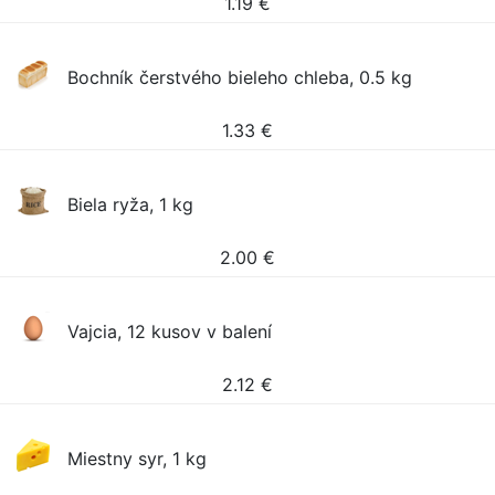
1.19
€
Bochník čerstvého bieleho chleba, 0.5 kg
1.33
€
Biela ryža, 1 kg
2.00
€
Vajcia, 12 kusov v balení
2.12
€
Miestny syr, 1 kg