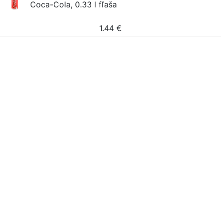
Coca-Cola, 0.33 l fľaša
1.44
€