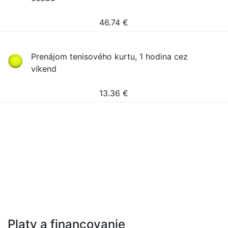
46.74
€
Prenájom tenisového kurtu, 1 hodina cez
víkend
13.36
€
Platy a financovanie