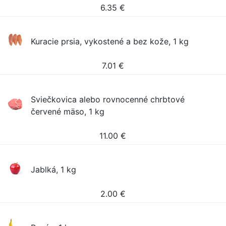
6.35
€
Kuracie prsia, vykostené a bez kože, 1 kg
7.01
€
Sviečkovica alebo rovnocenné chrbtové
červené mäso, 1 kg
11.00
€
Jablká, 1 kg
2.00
€