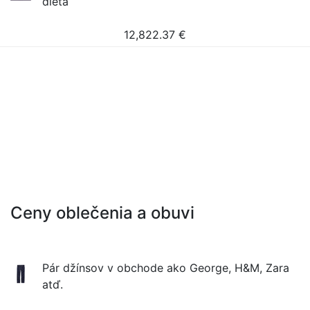
dieťa
12,822.37
€
Ceny oblečenia a obuvi
Pár džínsov v obchode ako George, H&M, Zara
atď.