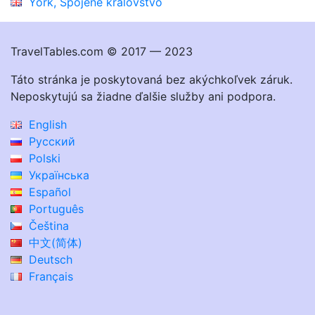
York, Spojene kralovstvo
TravelTables.com © 2017 — 2023
Táto stránka je poskytovaná bez akýchkoľvek záruk.
Neposkytujú sa žiadne ďalšie služby ani podpora.
English
Русский
Polski
Українська
Español
Português
Čeština
中文(简体)
Deutsch
Français